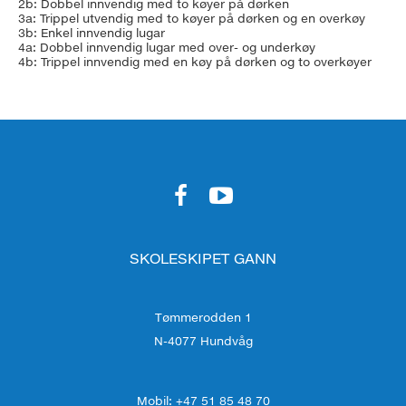
2b: Dobbel innvendig med to køyer på dørken
3a: Trippel utvendig med to køyer på dørken og en overkøy
3b: Enkel innvendig lugar
4a: Dobbel innvendig lugar med over- og underkøy
4b: Trippel innvendig med en køy på dørken og to overkøyer
SKOLESKIPET GANN
Tømmerodden 1
N-4077 Hundvåg
Mobil: +47 51 85 48 70