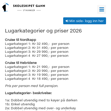
Min side- logg inn her
Informasjon
Lugarkategorier og priser 2026
Cruise til Nordkapp
Informasjon
Lugarkategori 1: Kr 32 490,- per person
Lugarkategori 2: Kr 31 490,- per person
om
Hvordan
Lugarkategori 3: Kr 29 990,- per person
Lugarkategori 4 Kr 27 990,- per person
utflukter
bestille
Reisevilkår
Cruise til Hebridene
plass
og
Sommercruise
Lugarkategori 1: Kr 21 990,- per person
Lugarkategori 2: Kr 20 990,- per person
på
Personvern.
siden
Cruiseteam
Lugarkategori 3: Kr 19 990,- per person
Lugarkategori 4 Kr 18 490,- per person
utflukter?
1953
sommeren
Lugarkategorier
Pris per person med full pensjon.
2026
og
Lugarkategorier- beskrivelse:
priser
1a: Dobbel utvendig med to køyer på dørken
1b: Enkel utvendig
2026
2a: Dobbel utvendig med over- og underkøy