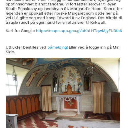
oppfinnsomhet blandt fangene. Vi fortsetter sørover til øyen
South Ronaldsay og landsbyen St. Margaret's Hope. Som etter
legenden er oppkalt etter norske Margaret som døde her på
vei til å gifte seg med kong Edward II av England. Det blir tid til
å rusle rundt på egenhånd før vi returnerer til Krikwall.
Kart fra Google:
https://maps.app.goo.gl/bKhLHTqwMjyFU3fe6
Utflukter bestilles ved
påmelding
! Eller ved å logge inn på Min
Side.