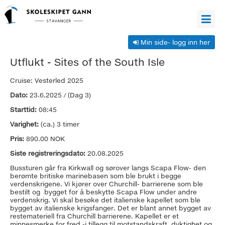
Min side- logg inn her
Informasjon
Utflukt -
Sites of the South Isle
Cruise: Vesterled 2025
Informasjon
Dato:
23.6.2025 / (Dag 3)
om
Hvordan
Starttid:
08:45
utflukter
bestille
Reisevilkår
Varighet:
(ca.) 3 timer
plass
og
Sommercruise
Pris:
890.00 NOK
på
Personvern.
siden
Cruiseteam
Siste registreringsdato:
20.08.2025
utflukter?
1953
sommeren
Lugarkategorier
Bussturen går fra Kirkwall og sørover langs Scapa Flow- den
berømte britiske marinebasen som ble brukt i begge
2026
og
verdenskrigene. Vi kjører over Churchill- barrierene som ble
bestilt og bygget for å beskytte Scapa Flow under andre
priser
verdenskrig. Vi skal besøke det italienske kapellet som ble
bygget av italienske krigsfanger. Det er blant annet bygget av
2026
restemateriell fra Churchill barrierene. Kapellet er et
minnesmerke for fred -i tillegg til motstandskraft, dyktighet og